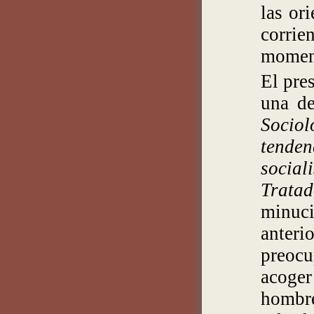
las or
corri
momen
El pre
una de
Sociol
tende
social
Trata
minuci
anteri
preocu
acoge
hombre