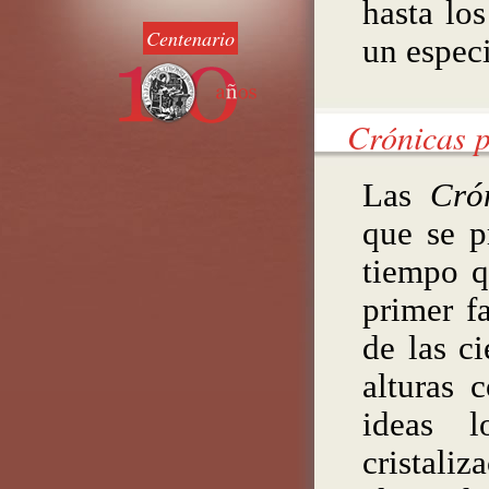
hasta lo
Centenario
un especi
Crónicas 
Las
Crón
que se p
tiempo q
primer f
de las ci
alturas 
ideas l
cristali