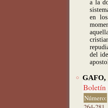
a la d
sistem
en los
momen
aquell
crist
repudi
del id
aposto
GAFO, 
Boletín 
Número:
264-281