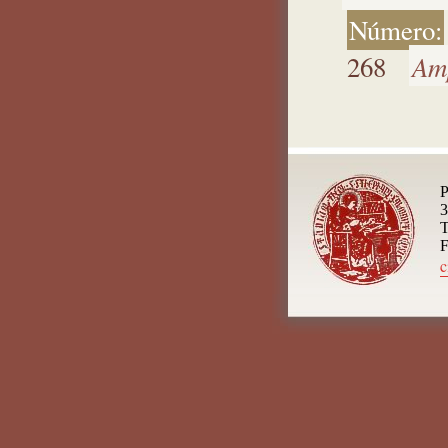
Número:
Am
268
P
T
F
c