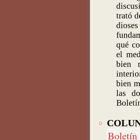
discus
trató d
diose
fundam
qué co
el med
bien 
interio
bien m
las do
Boletín
COLUNG
Boletín