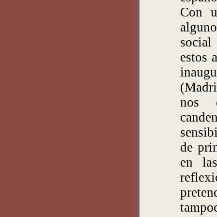
Con u
alguno
social
estos 
inaugu
(Madri
nos d
cande
sensib
de pri
en la
reflex
prete
tamp