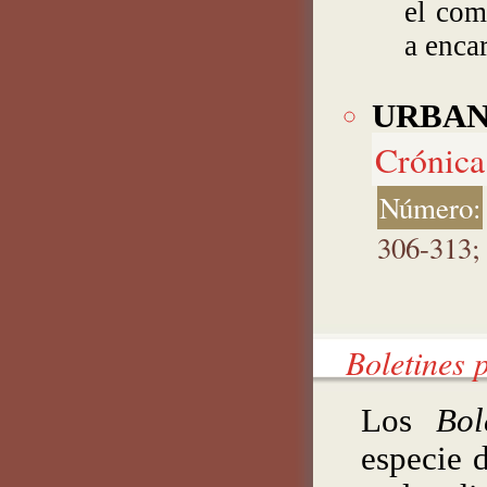
el com
a enca
URBANO
Crónica 
Número:
306-313;
Boletines 
Los
Bol
especie 