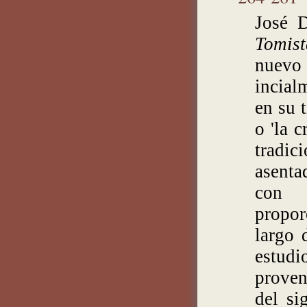
José D
Tomis
nuevo
incial
en su 
o 'la 
tradic
asenta
con 
propor
largo 
estudi
proven
del si