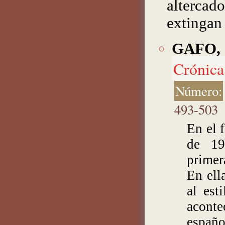
altercad
extingan 
GAFO, 
Crónica 
Número:
493-503
En el 
de 1
primer
En ell
al est
aconte
españo